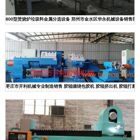
800型焚烧炉垃圾料金属分选设备 郑州市金水区华永机械设备销售部
枣庄市开利机械专业制造销售 胶辊缠绕包胶机 胶辊挤出机 胶辊打磨